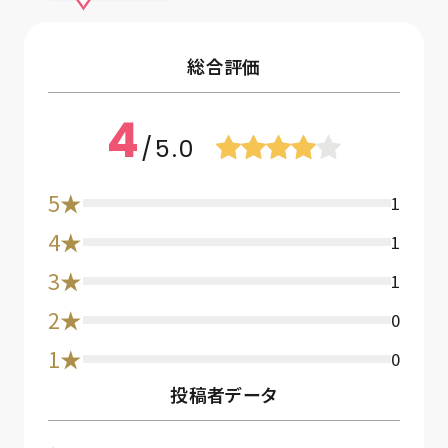
総合評価
4
/5.0
5★
1
4★
1
3★
1
2★
0
1★
0
投稿者データ