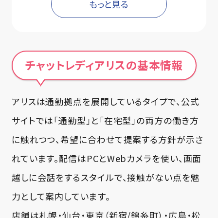
もっと見る
投稿日
2026.01.04
家庭や本業の予定に合わせて時間を選べる
のが良いです。女性スタッフさんが相談に乗
チャットレディアリスの基本情報
ってくれて、服やメイクの見せ方まで具体的
に教えてもらえました。焦らず続けられてい
ます。
アリスは通勤拠点を展開しているタイプで、公式
サイトでは「通勤型」と「在宅型」の両方の働き方
25-34歳
主婦
に触れつつ、希望に合わせて提案する方針が示さ
投稿日
2025.12.26
れています。配信はPCとWebカメラを使い、画面
本業後に短時間だけ、という働き方でも出
越しに会話をするスタイルで、接触がない点を魅
勤強制がないので続けやすいです。支払い
力として案内しています。
が早くて管理もしやすいし、稼働の組み方を
店舗は札幌・仙台・東京（新宿/錦糸町）・広島・松