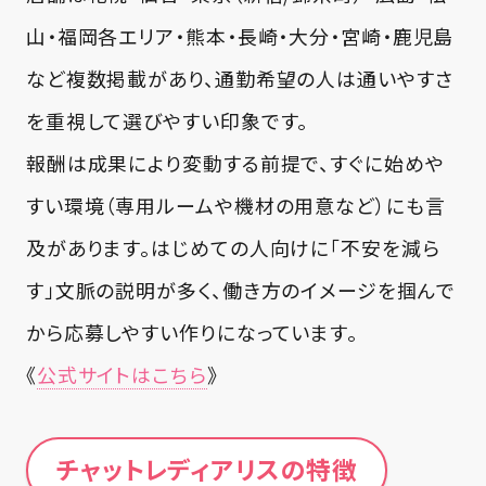
一緒に考えてくれるのが心強かったです。
山・福岡各エリア・熊本・長崎・大分・宮崎・鹿児島
など複数掲載があり、通勤希望の人は通いやすさ
18-24歳
学生
を重視して選びやすい印象です。
投稿日
2025.12.15
報酬は成果により変動する前提で、すぐに始めや
最初は顔出しに抵抗がありましたが、出し方
すい環境（専用ルームや機材の用意など）にも言
を含めて相談できて安心でした。通勤だと
及があります。はじめての人向けに「不安を減ら
個室が落ち着くし、全額日払いで「今月ピン
す」文脈の説明が多く、働き方のイメージを掴んで
チ」を乗り切れたのが助かりました。
から応募しやすい作りになっています。
《
公式サイトはこちら
》
チャットレディアリスの特徴