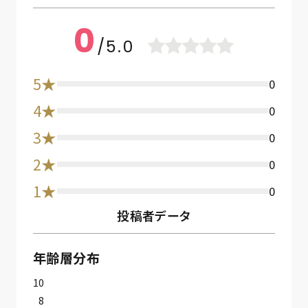
0
/5.0
5★
0
4★
0
3★
0
2★
0
1★
0
投稿者データ
年齢層分布
10
8