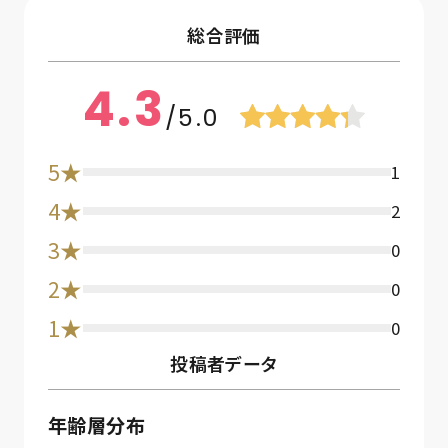
総合評価
4.3
/5.0
5★
1
4★
2
3★
0
2★
0
1★
0
投稿者データ
年齢層分布