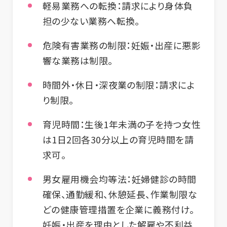
軽易業務への転換
：請求により身体負
担の少ない業務へ転換。
危険有害業務の制限
：妊娠・出産に悪影
響な業務は制限。
時間外・休日・深夜業の制限
：請求によ
り制限。
育児時間
：生後1年未満の子を持つ女性
は1日2回各30分以上の育児時間を請
求可。
男女雇用機会均等法
：妊婦健診の時間
確保、通勤緩和、休憩延長、作業制限な
どの健康管理措置を企業に義務付け。
妊娠・出産を理由とした解雇や不利益